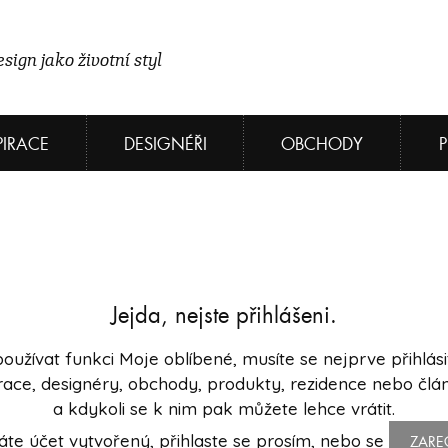
sign jako životní styl
PIRACE
DESIGNÉŘI
OBCHODY
Jejda, nejste přihlášeni.
oužívat funkci Moje oblíbené, musíte se nejprve přihlásit 
pirace, designéry, obchody, produkty, rezidence nebo čl
a kdykoli se k nim pak můžete lehce vrátit.
máte účet vytvořený, přihlaste se prosím, nebo se
ZARE