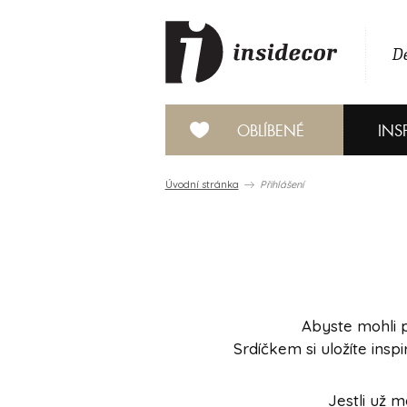
De
OBLÍBENÉ
INS
Úvodní stránka
Přihlášení
Abyste mohli p
Srdíčkem si uložíte ins
Jestli už 