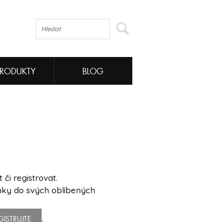
PRODUKTY
BLOG
či registrovat.
ánky do svých oblíbených
.
GISTRUJTE