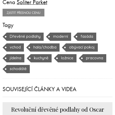
Cena
Soliter Parket
ZJISTIT PŘESNOU CENU
Tagy
Dřevěné podlahy
moderní
fasáda
vchod
hala/chodba
obývací pokoj
jídelna
kuchyně
ložnice
pracovna
schodiště
SOUVISEJÍCÍ ČLÁNKY A VIDEA
Revoluční dřevěné podlahy od Oscar