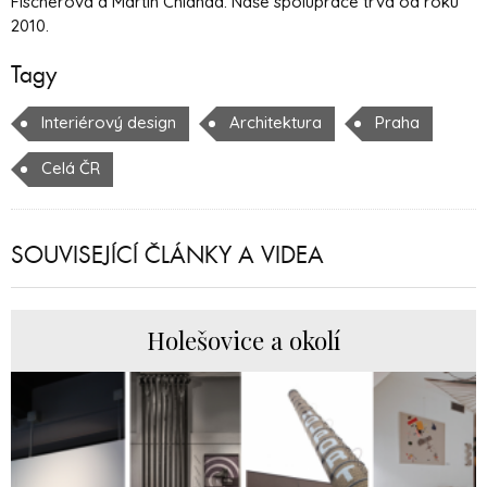
Fischerová a Martin Chlanda. Naše spolupráce trvá od roku
2010.
Tagy
Interiérový design
Architektura
Praha
Celá ČR
SOUVISEJÍCÍ ČLÁNKY A VIDEA
Holešovice a okolí