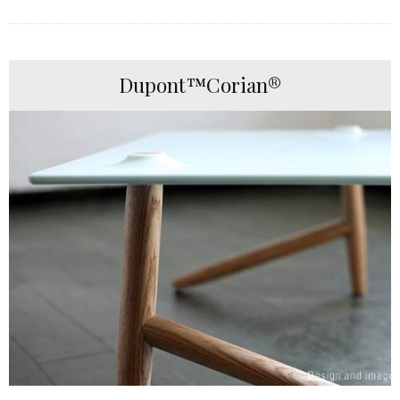
Dupont™Corian®