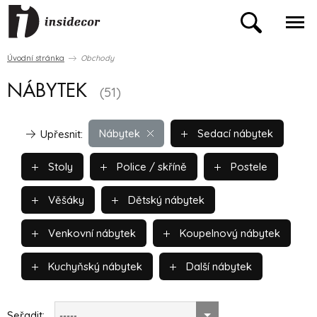
Úvodní stránka
Obchody
NÁBYTEK
(51)
Nábytek
Sedací nábytek
Upřesnit:
Stoly
Police / skříně
Postele
Věšáky
Dětský nábytek
Venkovní nábytek
Koupelnový nábytek
Kuchyňský nábytek
Další nábytek
Seřadit:
-----