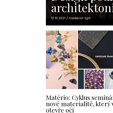
architekton
12.10.2021 / insidecor tým
Matério: Cyklus seminá
nové materialitě, který
otevře oči