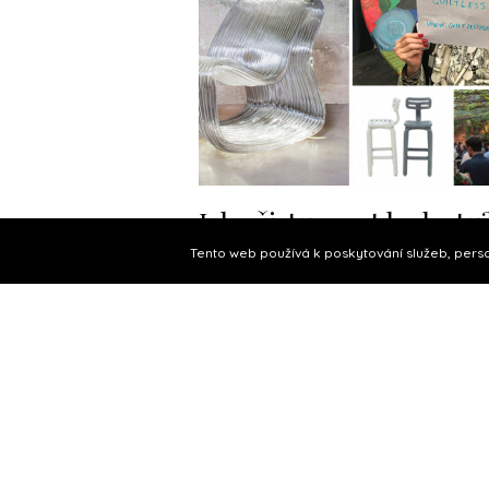
Jak přistupovat k plastu
Hlavně zodpovědně, řík
Tento web používá k poskytování služeb, perso
kurátorka Rossana Orl
10.12.2018, Veronika Čáslavská
O PROJEKTU
NAPIŠTE NÁM
Plast můžeme recyklovat na tisíc způsobů, 
iniciativa Guiltless Plastic. Za projektem sto
významná kurátorka designu Rossana Orl
která chce hledat cesty, jak zlepšit pověst
a zároveň zmenšit jeho dopad na životní...
celý článek