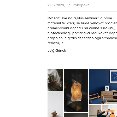
21.02.2020, Ela Prokopová
MatériO zve na cyklus seminářů o nové
materialitě, který se bude věnovat proble
přeměňování odpadu na cenné suroviny,
biotechnologii pomáhající redukovat odp
propojení digitálních technologií s tradičn
řemesly a...
celý článek