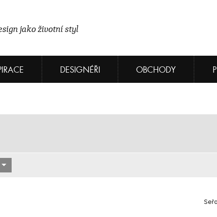
sign jako životní styl
PIRACE
DESIGNÉŘI
OBCHODY
Seřa