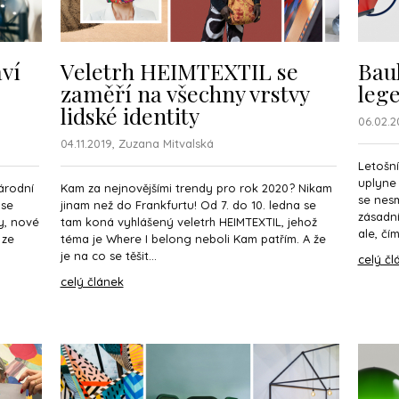
ví
Veletrh HEIMTEXTIL se
Bauh
zaměří na všechny vrstvy
leg
lidské identity
06.02.
04.11.2019, Zuzana Mitvalská
Letošní
uplyne 
árodní
Kam za nejnovějšími trendy pro rok 2020? Nikam
se nesm
 se
jinam než do Frankfurtu! Od 7. do 10. ledna se
zásadní
y, nové
tam koná vyhlášený veletrh HEIMTEXTIL, jehož
ale, čí
 ze
téma je Where I belong neboli Kam patřím. A že
je na co se těšit...
celý čl
celý článek