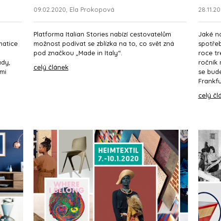
09.02.2020, Ela Prokopová
28.11.2
Platforma Italian Stories nabízí cestovatelům
Jaké no
matice
možnost podívat se zblízka na to, co svět zná
spotřeb
pod značkou „Made in Italy“.
roce tr
ady,
ročník 
celý článek
ími
se bude
Frankfur
celý čl