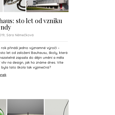
aus: sto let od vzniku
endy
2019, Sára Němečková
 rok přináší jedno významné výročí –
sto let od založení Bauhausu, školy, která
azatelně zapsala do dějin umění a měla
 vliv na design, jak ho známe dnes. Víte
m byla tato škola tak výjimečná?
ánek