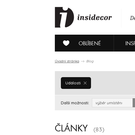
De
OBLÍBENÉ
INS
Úvodní stránka
Blog
Události
Další možnosti:
výběr umístění
ČLÁNKY
(83)