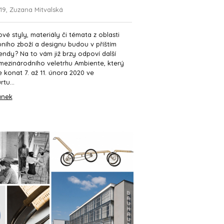
019, Zuzana Mitvalská
vé styly, materiály či témata z oblasti
ního zboží a designu budou v příštím
endy? Na to vám již brzy odpoví další
mezinárodního veletrhu Ambiente, který
 konat 7. až 11. února 2020 ve
tu...
ánek