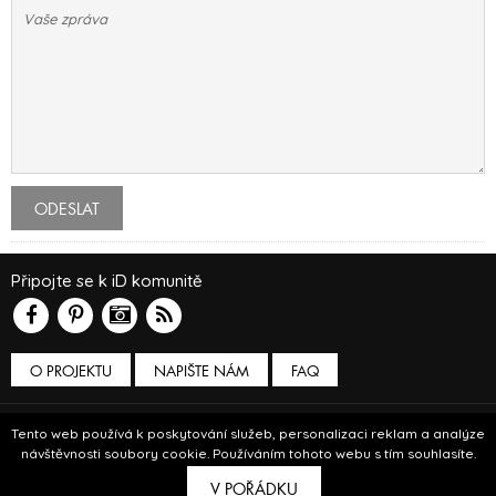
ODESLAT
Připojte se k iD komunitě
O PROJEKTU
NAPIŠTE NÁM
FAQ
Podmínky používání
Tento web používá k poskytování služeb, personalizaci reklam a analýze
návštěvnosti soubory cookie. Používáním tohoto webu s tím souhlasíte.
© Insidecor 2013-2019.
V POŘÁDKU