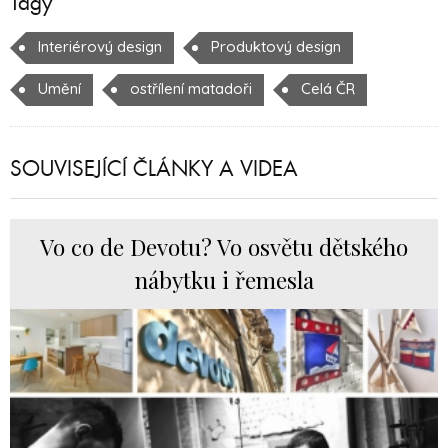
Tagy
Interiérový design
Produktový design
Umění
ostřílení matadoři
Celá ČR
SOUVISEJÍCÍ ČLÁNKY A VIDEA
Vo co de Devotu? Vo osvětu dětského
nábytku i řemesla