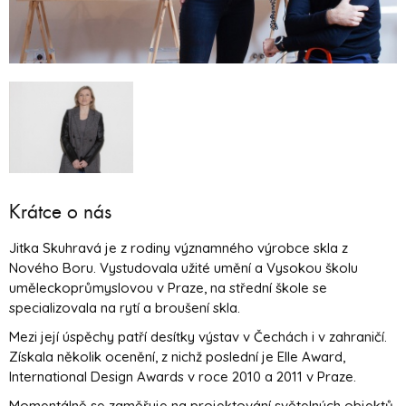
Krátce o nás
Jitka Skuhravá je z rodiny významného výrobce skla z
Nového Boru. Vystudovala užité umění a Vysokou školu
uměleckoprůmyslovou v Praze, na střední škole se
specializovala na rytí a broušení skla.
Mezi její úspěchy patří desítky výstav v Čechách i v zahraničí.
Získala několik ocenění, z nichž poslední je Elle Award,
International Design Awards v roce 2010 a 2011 v Praze.
Momentálně se zaměřuje na projektování světelných objektů