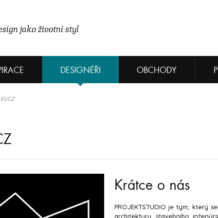
sign jako životní styl
PIRACE
DESIGNÉŘI
OBCHODY
 EUCZ
CZ
Krátce o nás
PROJEKTSTUDIO je tým, který ses
architektury, stavebního inženýr