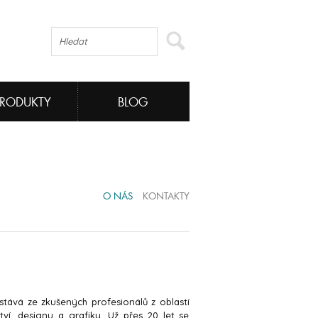
PRODUKTY
BLOG
O NÁS
KONTAKTY
tává ze zkušených profesionálů z oblastí
ství, designu a grafiky. Už přes 20 let se