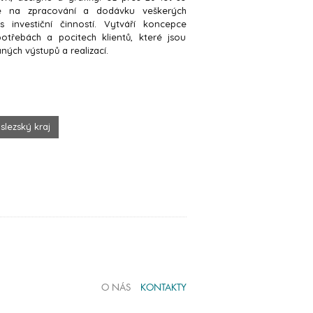
je na zpracování a dodávku veškerých
 s investiční činností. Vytváří koncepce
otřebách a pocitech klientů, které jsou
ých výstupů a realizací.
lezský kraj
O NÁS
KONTAKTY