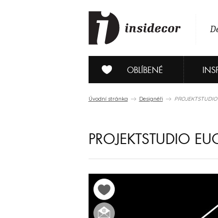
De
OBLÍBENÉ
INS
Úvodní stránka
Designéři
PROJEKTSTUDIO
PROJEKTSTUDIO EU