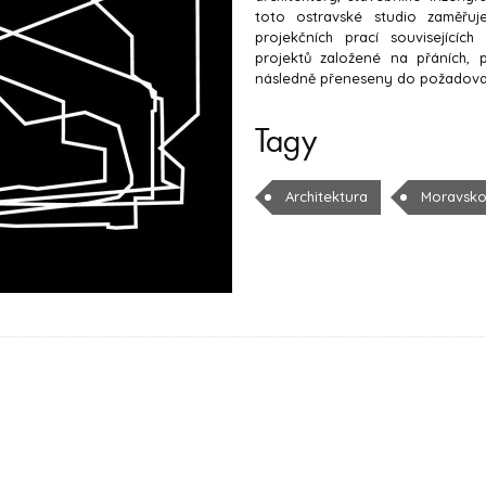
toto ostravské studio zaměřu
projekčních prací souvisejících
projektů založené na přáních, p
následně přeneseny do požadovan
Tagy
Architektura
Moravskos