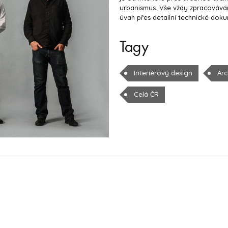
urbanismus. Vše vždy zpracováv
úvah přes detailní technické dok
Tagy
Interiérový design
Arc
Celá ČR