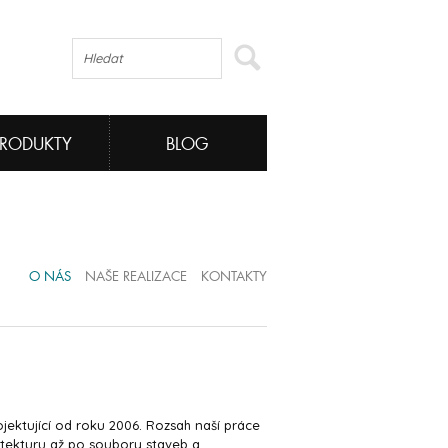
PRODUKTY
BLOG
O NÁS
NAŠE REALIZACE
KONTAKTY
jektující od roku 2006. Rozsah naší práce
itekturu až po soubory staveb a