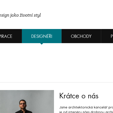
sign jako životní styl
PIRACE
DESIGNÉŘI
OBCHODY
Krátce o nás
Jsme architektonická kancelář pro
je od interiéru přes drobnou arch