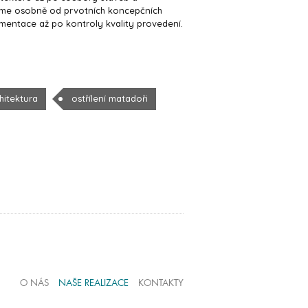
áme osobně od prvotních koncepčních
umentace až po kontroly kvality provedení.
hitektura
ostřílení matadoři
O NÁS
NAŠE REALIZACE
KONTAKTY