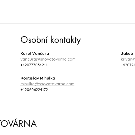
Osobní kontakty
Karel Vančura
Jakub 
vancura@snovatovarna.com
krivan
+420777034214
+42072
Rostislav Mihulka
mihulka@snovatovarna.com
+420606224172
 TOVÁRNA