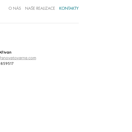
O NÁS
NAŠE REALIZACE
KONTAKTY
Křivan
@snovatovarna.com
4859517