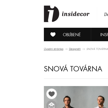
De
OBLÍBENÉ
INS
Úvodní stránka
Designéři
SNOVÁ TOVÁRNA
SNOVÁ TOVÁRNA