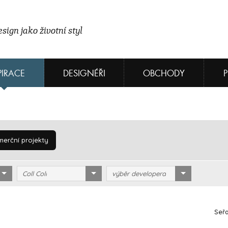
sign jako životní styl
PIRACE
DESIGNÉŘI
OBCHODY
erční projekty
Coll Coll
výběr developera
Seřa