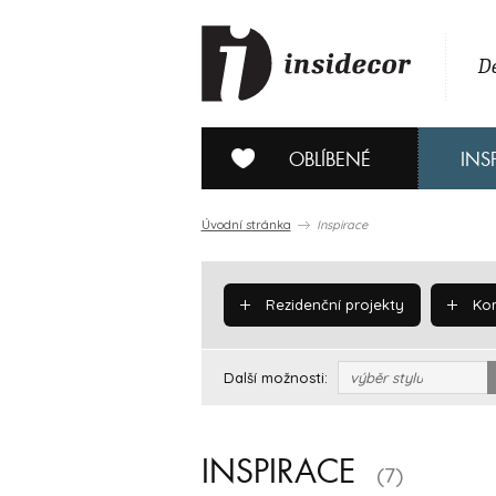
De
OBLÍBENÉ
INS
Úvodní stránka
Inspirace
Rezidenční projekty
Kom
Další možnosti:
výběr stylu
INSPIRACE
(7)