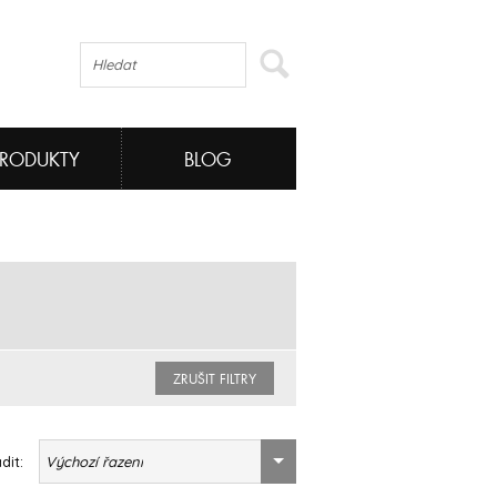
PRODUKTY
BLOG
ZRUŠIT FILTRY
dit:
Výchozí řazení