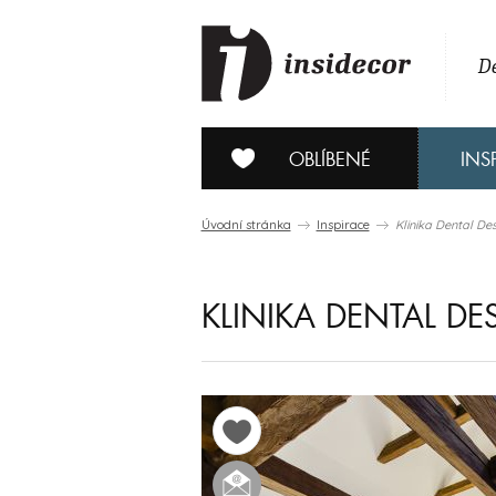
De
OBLÍBENÉ
INS
Úvodní stránka
Inspirace
Klinika Dental De
KLINIKA DENTAL DE