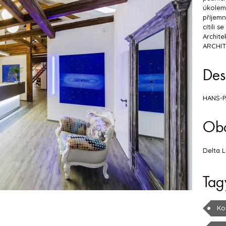
úkolem 
příjemn
cítili s
Archite
ARCHITE
Des
HANS-PA
Ob
Delta L
Tag
Ko