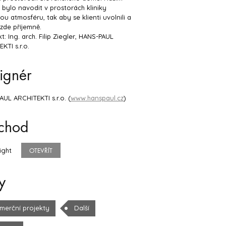
bylo navodit v prostorách kliniky
ou atmosféru, tak aby se klienti uvolnili a
e zde příjemně.
kt: Ing. arch. Filip Ziegler, HANS-PAUL
KTI s.r.o.
ignér
UL ARCHITEKTI s.r.o. (
www.hanspaul.cz
)
chod
ight
OTEVŘÍT
y
merční projekty
Další