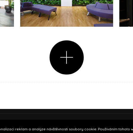
19.
nalizaci reklam a analýze návštěvnosti soubory cookie. Používáním tohoto we