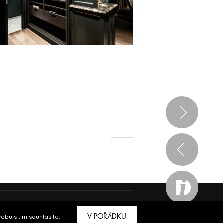
ve spolupráci s
Bioport
a
Breezy
V POŘÁDKU
bu s tím souhlasíte.