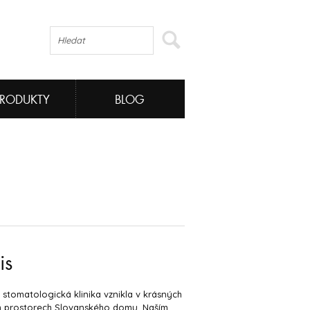
PRODUKTY
BLOG
is
 stomatologická klinika vznikla v krásných
h prostorech Slovanského domu. Naším