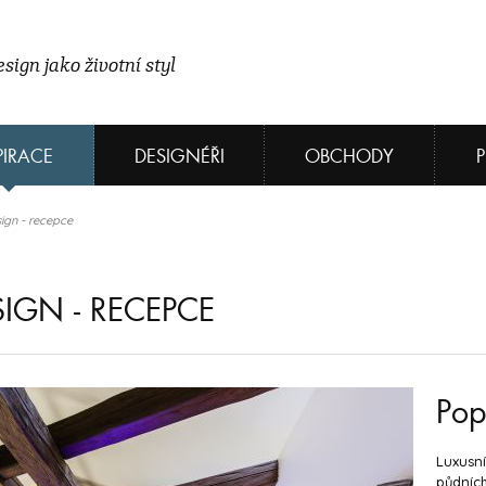
sign jako životní styl
PIRACE
DESIGNÉŘI
OBCHODY
sign - recepce
SIGN - RECEPCE
Pop
Luxusní
půdníc