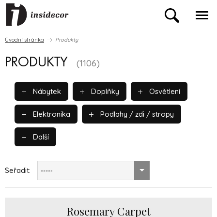
Úvodní stránka
Produkty
PRODUKTY
(1106)
Nábytek
Doplňky
Osvětlení
Elektronika
Podlahy / zdi / stropy
Další
Seřadit:
-----
Rosemary Carpet