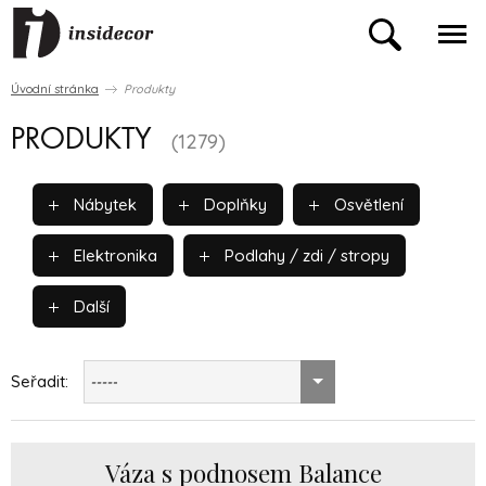
Úvodní stránka
Produkty
PRODUKTY
(1279)
Nábytek
Doplňky
Osvětlení
Elektronika
Podlahy / zdi / stropy
Další
Seřadit:
-----
Váza s podnosem Balance