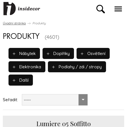
Úvodní stránka
Produkty
PRODUKTY
(4601)
Nábytek
Doplňky
Osvětlení
Elektronika
Podlahy / zdi / stropy
Další
Seřadit:
-----
Lumiere 05 Soffitto