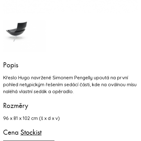
Popis
Křeslo Hugo navržené Simonem Pengelly upoutá na první
pohled netypickým řešením sedácí části, kde na oválnou mísu
naléhá vlastní sedák a opěradlo.
Rozměry
96 x 81 x 102 cm (š x d x v)
Cena
Stockist