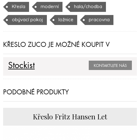
Křesla
moderní
hala/chodba
obývací pokoj
ložnice
pracovna
KŘESLO ZUCO JE MOŽNÉ KOUPIT V
Stockist
KONTAKTUJTE NÁS
PODOBNÉ PRODUKTY
Křeslo Fritz Hansen Let