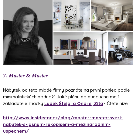
7. Master
&
Master
Nábytek od této mladé firmy poznáte na první pohled podle
minimalistických podnoží. Jaké plány do budoucna mají
zakladatelé značky
Luděk Šteigl a Ondřej Zita
? Čtěte níže.
http://www.insidecor.cz/blog/master-master-svezi-
nabytek-s-jasnym-rukopisem-a-mezinarodnim-
uspechem/