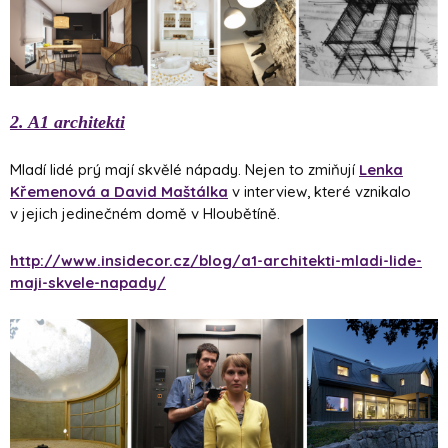
2. A1 architekti
Mladí lidé prý mají skvělé nápady. Nejen to zmiňují
Lenka
Křemenová a David Maštálka
v interview, které vznikalo
v jejich jedinečném domě v Hloubětíně.
http://www.insidecor.cz/blog/a1-architekti-mladi-lide-
maji-skvele-napady/