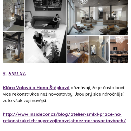
5. SMLXL
Klára Valová a Hana Štěpková
přiznávají, že je často baví
více rekonstrukce než novostavby. Jsou prý sice náročnější,
zato však zajímavější.
http://www.insidecor.cz/blog/atelier-smlxl-prace-na-
rekonstrukcich-byva-zajimavejsi-nez-na-novostavbach/