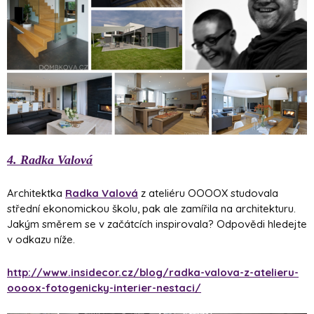
4. Radka Valová
Architektka
Radka Valová
z ateliéru OOOOX studovala
střední ekonomickou školu, pak ale zamířila na architekturu.
Jakým směrem se v začátcích inspirovala? Odpovědi hledejte
v odkazu níže.
http://www.insidecor.cz/blog/radka-valova-z-atelieru-
oooox-fotogenicky-interier-nestaci/