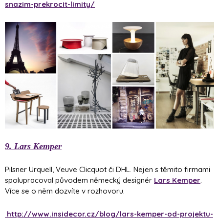
snazim-prekrocit-limity/
9. Lars Kemper
Pilsner Urquell, Veuve Clicquot či DHL. Nejen s těmito firmami
spolupracoval původem německý designér
Lars Kemper
.
Více se o něm dozvíte v rozhovoru.
http://www.insidecor.cz/blog/lars-kemper-od-projektu-