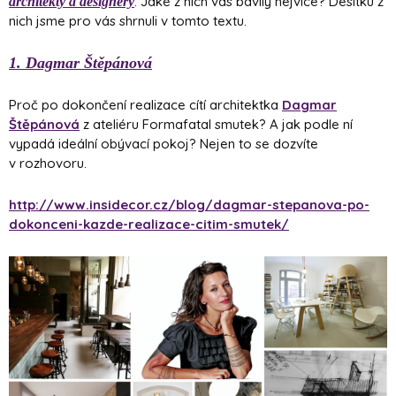
. Jaké z nich vás bavily nejvíce? Desítku z
architekty a designéry
nich jsme pro vás shrnuli v tomto textu.
1. Dagmar Štěpánová
Proč po dokončení realizace cítí architektka
Dagmar
Štěpánová
z ateliéru Formafatal smutek? A jak podle ní
vypadá ideální obývací pokoj? Nejen to se dozvíte
v rozhovoru.
http://www.insidecor.cz/blog/dagmar-stepanova-po-
dokonceni-kazde-realizace-citim-smutek/