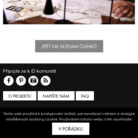
ZPĚT NA SEZNAM ČLÁNKŮ
Připojte se k iD komunitě
O PROJEKTU
NAPIŠTE NÁM
FAQ
Podmínky používání
Tento web používá k poskytování služeb, personalizaci reklam a analýze
návštěvnosti soubory cookie. Používáním tohoto webu s tím souhlasíte.
© Insidecor 2013-2019.
V POŘÁDKU
ve spolupráci s
Bioport
a
Breezy