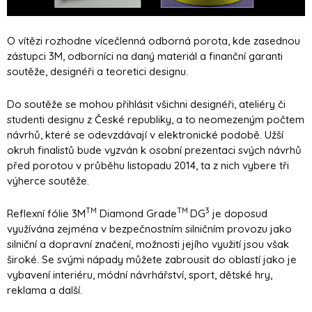
O vítězi rozhodne vícečlenná odborná porota, kde zasednou
zástupci 3M, odborníci na daný materiál a finanční garanti
soutěže, designéři a teoretici designu.
Do soutěže se mohou přihlásit všichni designéři, ateliéry či
studenti designu z České republiky, a to neomezeným počtem
návrhů, které se odevzdávají v elektronické podobě. Užší
okruh finalistů bude vyzván k osobní prezentaci svých návrhů
před porotou v průběhu listopadu 2014, ta z nich vybere tři
výherce soutěže.
TM
TM
3
Reflexní fólie 3M
Diamond Grade
DG
je doposud
využívána zejména v bezpečnostním silničním provozu jako
silniční a dopravní značení, možnosti jejího využití jsou však
široké. Se svými nápady můžete zabrousit do oblastí jako je
vybavení interiéru, módní návrhářství, sport, dětské hry,
reklama a další.