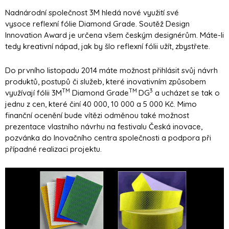
Nadnárodní společnost 3M hledá nové využití své
vysoce reflexní fólie Diamond Grade. Soutěž Design
Innovation Award je určena všem českým designérům. Máte-li
tedy kreativní nápad, jak by šlo reflexní fólii užít, zbystřete.
Do prvního listopadu 2014 máte možnost přihlásit svůj návrh
produktů, postupů či služeb, které inovativním způsobem
TM
TM
3
využívají fólii 3M
Diamond Grade
DG
a ucházet se tak o
jednu z cen, které činí 40 000, 10 000 a 5 000 Kč. Mimo
finanční ocenění bude vítězi odměnou také možnost
prezentace vlastního návrhu na festivalu Česká inovace,
pozvánka do Inovačního centra společnosti a podpora při
případné realizaci projektu.