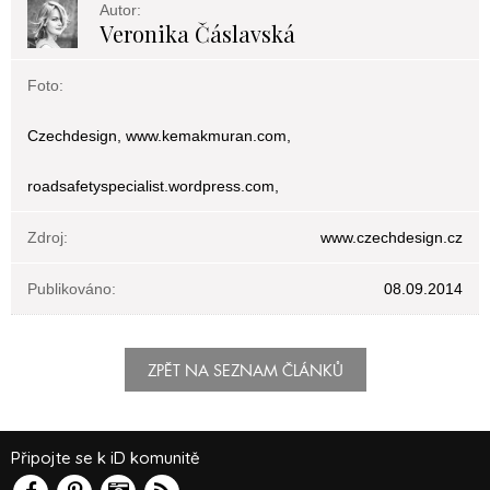
Autor:
Veronika Čáslavská
Foto:
Czechdesign, www.kemakmuran.com,
roadsafetyspecialist.wordpress.com,
Zdroj:
www.czechdesign.cz
Publikováno:
08.09.2014
ZPĚT NA SEZNAM ČLÁNKŮ
Připojte se k iD komunitě