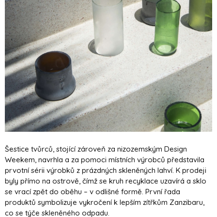
Šestice tvůrců, stojící zároveň za nizozemským Design
Weekem, navrhla a za pomoci místních výrobců představila
prvotní sérii výrobků z prázdných skleněných lahví. K prodeji
byly přímo na ostrově, čímž se kruh recyklace uzavírá a sklo
se vrací zpět do oběhu – v odlišné formě. První řada
produktů symbolizuje vykročení k lepším zítřkům Zanzibaru,
co se týče skleněného odpadu.