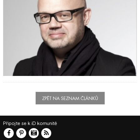
ZPĚT NA SEZNAM ČLÁNKŮ
Připojte se k iD komunitě