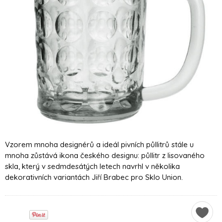
Vzorem mnoha designérů a ideál pivních půllitrů stále u
mnoha zůstává ikona českého designu: půllitr z lisovaného
skla, který v sedmdesátých letech navrhl v několika
dekorativních variantách Jiří Brabec pro Sklo Union.