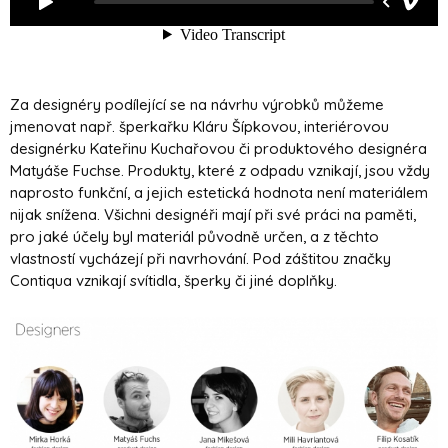
Za designéry podílející se na návrhu výrobků můžeme
jmenovat např. šperkařku Kláru Šípkovou, interiérovou
designérku Kateřinu Kuchařovou či produktového designéra
Matyáše Fuchse. Produkty, které z odpadu vznikají, jsou vždy
naprosto funkční, a jejich estetická hodnota není materiálem
nijak snížena. Všichni designéři mají při své práci na paměti,
pro jaké účely byl materiál původně určen, a z těchto
vlastností vycházejí při navrhování. Pod záštitou značky
Contiqua vznikají svítidla, šperky či jiné doplňky.