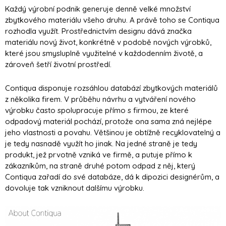
Každý výrobní podnik generuje denně velké množství
zbytkového materiálu všeho druhu. A právě toho se Contiqua
rozhodla využít. Prostřednictvím designu dává značka
materiálu nový život, konkrétně v podobě nových výrobků,
které jsou smysluplně využitelné v každodenním životě, a
zároveň šetří životní prostředí.
Contiqua disponuje rozsáhlou databází zbytkových materiálů
z několika firem. V průběhu návrhu a vytváření nového
výrobku často spolupracuje přímo s firmou, ze které
odpadový materiál pochází, protože ona sama zná nejlépe
jeho vlastnosti a povahu. Většinou je obtížně recyklovatelný a
je tedy nasnadě využít ho jinak. Na jedné straně je tedy
produkt, jež prvotně vzniká ve firmě, a putuje přímo k
zákazníkům, na straně druhé potom odpad z něj, který
Contiqua zařadí do své databáze, dá k dipozici designérům, a
dovoluje tak vzniknout dalšímu výrobku.