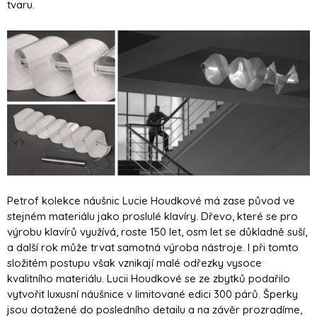
tvaru.
Petrof kolekce náušnic Lucie Houdkové má zase původ ve
stejném materiálu jako proslulé klavíry. Dřevo, které se pro
výrobu klavírů využívá, roste 150 let, osm let se důkladně suší,
a další rok může trvat samotná výroba nástroje. I při tomto
složitém postupu však vznikají malé odřezky vysoce
kvalitního materiálu. Lucii Houdkové se ze zbytků podařilo
vytvořit luxusní náušnice v limitované edici 300 párů. Šperky
jsou dotažené do posledního detailu a na závěr prozradíme,