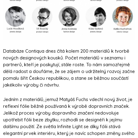
Databáze Contiqua dnes čítá kolem 200 materiálů k tvorbě
nových designových kousků. Počet materiálů v seznamu i
partnerů, kteří je poskytují, stále roste. To nám samozřejmě
dělá radost a doufáme, že se zájem o udržitelný rozvoj začne
pomalu šířit Českou republikou, a stane se běžnou součástí
jakékoliv výroby či návrhu.
Jedním z materiálů, jemuž Matyáš Fuchs vdechl nový život, je
reflexní fólie běžně používaná k výrobě dopravních značek.
Jelikož proces výroby dopravního značení nedovoluje
upotřebit fólii beze zbytku, rozhodli se designéři k jejímu
dalšímu použití. Ze světla Infinite Light se díky fólii stává
elegantní prvek interiéru, který je navíc schopen změny svého