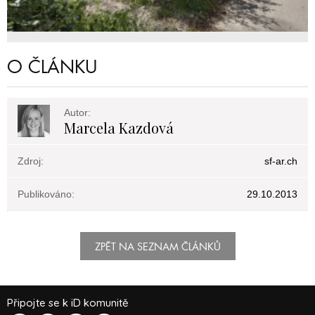
O ČLÁNKU
Autor:
Marcela Kazdová
Zdroj:
sf-ar.ch
Publikováno:
29.10.2013
ZPĚT NA SEZNAM ČLÁNKŮ
Připojte se k iD komunitě