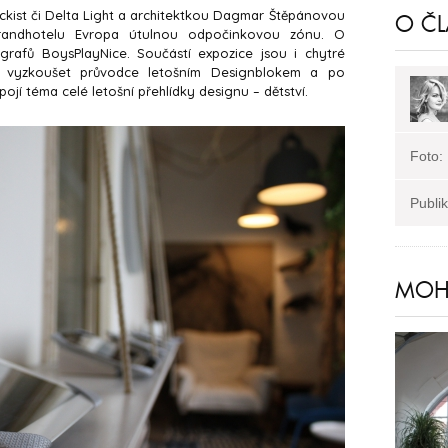
ockist či Delta Light a architektkou Dagmar Štěpánovou
O Č
Grandhotelu Evropa útulnou odpočinkovou zónu. O
grafů BoysPlayNice. Součástí expozice jsou i chytré
ou vyzkoušet průvodce letošním Designblokem a po
 pojí téma celé letošní přehlídky designu – dětství.
Foto:
Publi
MOHL