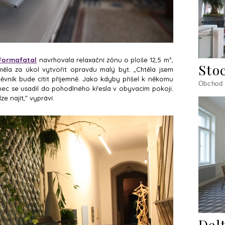
F
ormafatal
navrhovala relaxační zónu o ploše 12,5 m²,
Sto
ěla za úkol vytvořit opravdu malý byt. „Chtěla jsem
těvník bude cítit příjemně. Jako kdyby přišel k někomu
Obchod
nec se usadil do pohodlného křesla v obyvacím pokoji.
ze najít,” vypráví.
Del