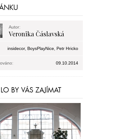
LÁNKU
Autor:
Veronika Čáslavská
insidecor, BoysPlayNice, Petr Hricko
kováno:
09.10.2014
O BY VÁS ZAJÍMAT