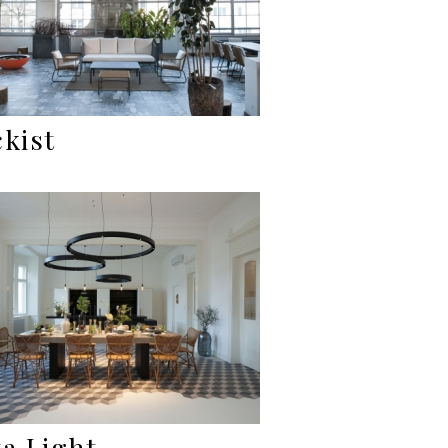
ckist
ta Light