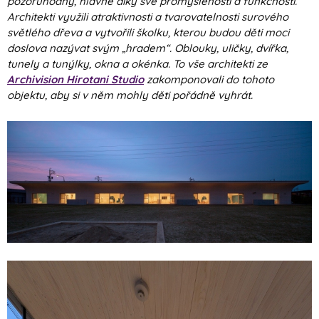
pozoruhodný, hlavně díky své promyšlenosti a funkčnosti.
Architekti využili atraktivnosti a tvarovatelnosti surového
světlého dřeva a vytvořili školku, kterou budou děti moci
doslova nazývat svým „hradem“. Oblouky, uličky, dvířka,
tunely a tunýlky, okna a okénka. To vše architekti ze
Archivision Hirotani Studio
zakomponovali do tohoto
objektu, aby si v něm mohly děti pořádně vyhrát.