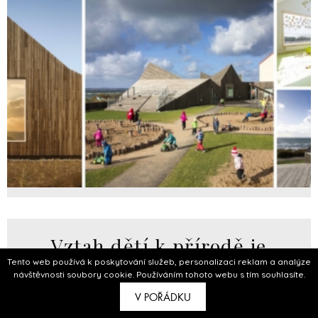
Vztah dětí k přírodě je
Tento web používá k poskytování služeb, personalizaci reklam a analýze
přínosný, ukazuje školka od
návštěvnosti soubory cookie. Používáním tohoto webu s tím souhlasíte.
italských architektů
V POŘÁDKU