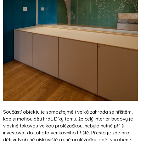
Součástí objektu je samozřejmě i velká zahrada se hřištěm,
kde si mohou děti hrát. Díky tomu, že celý interiér budovy je
vlastně takovou velkou prolézačkou, nebylo nutné příliš
investovat do tohoto venkovního hřiště. Přesto je zde pro
děti vytvořené pískoviště a jiné prolézačky, opět vyrobené