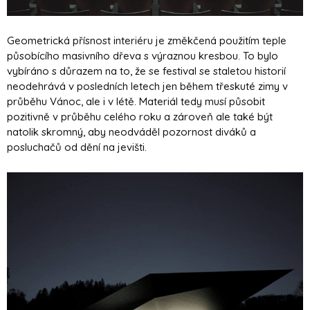
Geometrická přísnost interiéru je změkčená použitím teple
působícího masivního dřeva s výraznou kresbou. To bylo
vybíráno s důrazem na to, že se festival se staletou historií
neodehrává v posledních letech jen během třeskuté zimy v
průběhu Vánoc, ale i v létě. Materiál tedy musí působit
pozitivně v průběhu celého roku a zároveň ale také být
natolik skromný, aby neodváděl pozornost diváků a
posluchačů od dění na jevišti.