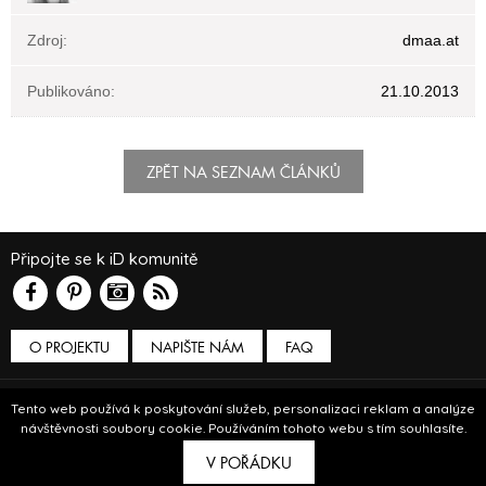
Zdroj:
dmaa.at
Publikováno:
21.10.2013
ZPĚT NA SEZNAM ČLÁNKŮ
Připojte se k iD komunitě
O PROJEKTU
NAPIŠTE NÁM
FAQ
Podmínky používání
Tento web používá k poskytování služeb, personalizaci reklam a analýze
návštěvnosti soubory cookie. Používáním tohoto webu s tím souhlasíte.
© Insidecor 2013-2019.
V POŘÁDKU
ve spolupráci s
Bioport
a
Breezy