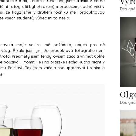
Vyr
mantické a mysteriózní. Celé dny jsem trávila v černé
tální fotografii byl přirozeným procesem, hodně věcí v
Designé
si, že když jsme v druhém ročníku měli produktovou
ze všech studentů, vůbec mi to nešlo.
acovala moje sestra, mě požádalo, abych pro ně
 vázy. Říkala jsem jim, že produktová fotografie není
trofa. Předměty jsem tehdy ovšem začala vnímat úplně
 používali. Promítli je i na pražské Pecha Kucha Night v
římu Pelclovi. Tak jsem začala spolupracovat i s ním a
y.
Olg
Designé