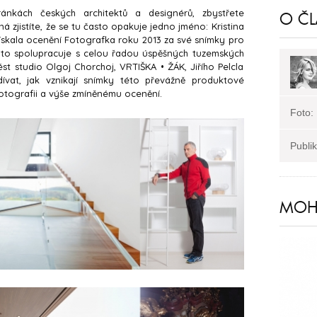
nkách českých architektů a designérů, zbystřete
O Č
ná zjistíte, že se tu často opakuje jedno jméno: Kristina
ískala ocenění Fotografka roku 2013 za své snímky pro
to spolupracuje s celou řadou úspěšných tuzemských
vést studio Olgoj Chorchoj, VRTIŠKA • ŽÁK, Jiřího Pelcla
dívat, jak vznikají snímky této převážně produktové
fotografii a výše zmíněnému ocenění.
Foto:
Publi
MOHL