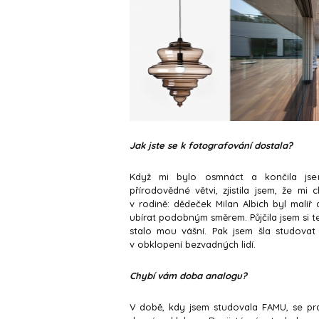
Jak jste se k fotografování dostala?
Když mi bylo osmnáct a končila jse
přírodovědné větvi, zjistila jsem, že m
v rodině: dědeček Milan Albich byl malíř 
ubírat podobným směrem. Půjčila jsem si t
stalo mou vášní. Pak jsem šla studovat
v obklopení bezvadných lidí.
Chybí vám doba analogu?
V době, kdy jsem studovala FAMU, se prá