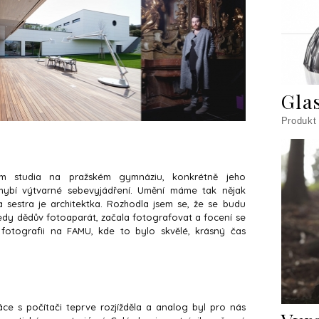
Gla
Produkt
m studia na pražském gymnáziu, konkrétně jeho
i chybí výtvarné sebevyjádření. Umění máme tak nějak
a sestra je architektka. Rozhodla jsem se, že se budu
edy dědův fotoaparát, začala fotografovat a focení se
 fotografii na FAMU, kde to bylo skvělé, krásný čas
ce s počítači teprve rozjížděla a analog byl pro nás