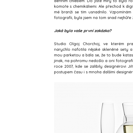
denním chlebem. Do jisté míry to bylo ro
komoře s chemikáliemi. Ale přechod k digi
mé branži se tím usnadnilo. Vzpomínám 
fotografii, byla jsem na tom snad nejhůře 
Jaká byla vaše první zakázka?
Studio Olgoj Chorchoj, ve kterém pr
narychlo nafotila nějaké skleněné sety a
mou parketou a bála se, že to bude katas
jinak, na pohromu nedošlo a oni fotografie
roce 2007, kde se zalíbily designérovi Ji
postupem času i s mnoha dalšími designér