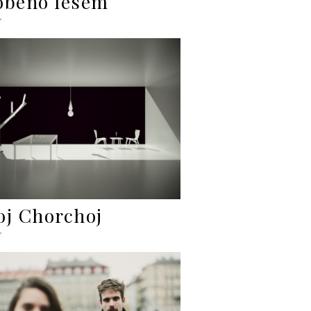
obeno lesem
r
oj Chorchoj
r