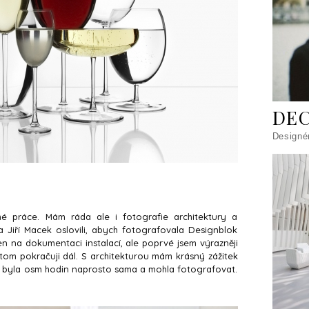
DEC
Designé
mé práce. Mám ráda ale i fotografie architektury a
a Jiří Macek oslovili, abych fotografovala Designblok
jen na dokumentaci instalací, ale poprvé jsem výrazněji
V tom pokračuji dál. S architekturou mám krásný zážitek
m byla osm hodin naprosto sama a mohla fotografovat.