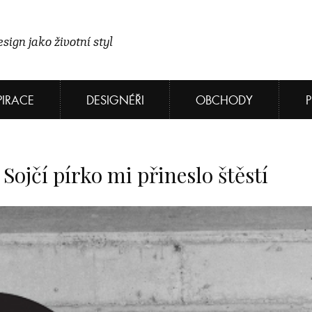
sign jako životní styl
PIRACE
DESIGNÉŘI
OBCHODY
Sojčí pírko mi přineslo štěstí