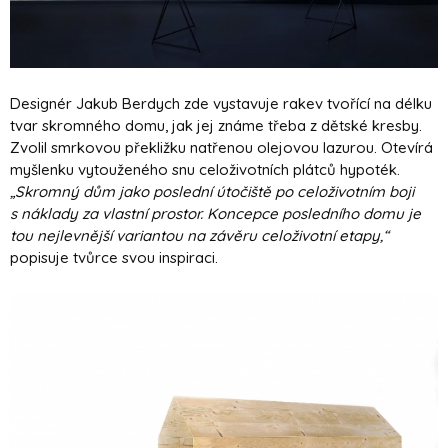
Designér Jakub Berdych zde vystavuje rakev tvořící na délku
tvar skromného domu, jak jej známe třeba z dětské kresby.
Zvolil smrkovou překližku natřenou olejovou lazurou. Otevírá
myšlenku vytouženého snu celoživotních plátců hypoték.
„Skromný dům jako poslední útočiště po celoživotním boji
s náklady za vlastní prostor. Koncepce posledního domu je
tou nejlevnější variantou na závěru celoživotní etapy,“
popisuje tvůrce svou inspiraci.