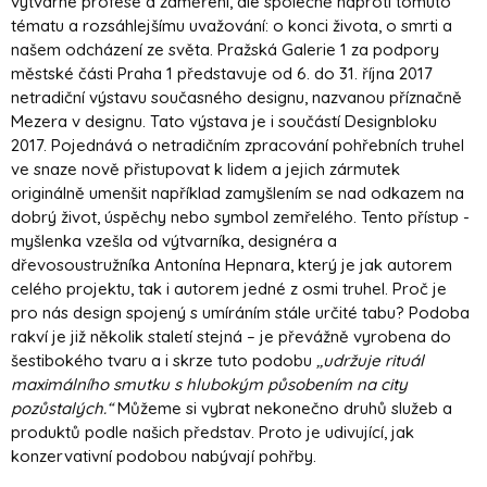
výtvarné profese a zaměření, ale společně naproti tomuto
tématu a rozsáhlejšímu uvažování: o konci života, o smrti a
našem odcházení ze světa. Pražská Galerie 1 za podpory
městské části Praha 1 představuje od 6. do 31. října 2017
netradiční výstavu současného designu, nazvanou příznačně
Mezera v designu. Tato výstava je i součástí Designbloku
2017. Pojednává o netradičním zpracování pohřebních truhel
ve snaze nově přistupovat k lidem a jejich zármutek
originálně umenšit například zamyšlením se nad odkazem na
dobrý život, úspěchy nebo symbol zemřelého. Tento přístup -
myšlenka vzešla od výtvarníka, designéra a
dřevosoustružníka Antonína Hepnara, který je jak autorem
celého projektu, tak i autorem jedné z osmi truhel. Proč je
pro nás design spojený s umíráním stále určité tabu? Podoba
rakví je již několik staletí stejná – je převážně vyrobena do
šestibokého tvaru a i skrze tuto podobu
,,udržuje rituál
maximálního smutku s hlubokým působením na city
pozůstalých.“
Můžeme si vybrat nekonečno druhů služeb a
produktů podle našich představ. Proto je udivující, jak
konzervativní podobou nabývají pohřby.