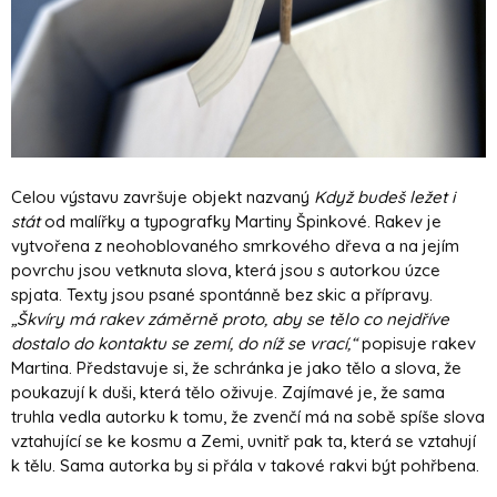
Celou výstavu završuje objekt nazvaný
Když budeš ležet i
stát
od malířky a typografky Martiny Špinkové. Rakev je
vytvořena z neohoblovaného smrkového dřeva a na jejím
povrchu jsou vetknuta slova, která jsou s autorkou úzce
spjata. Texty jsou psané spontánně bez skic a přípravy.
„Škvíry má rakev záměrně proto, aby se tělo co nejdříve
dostalo do kontaktu se zemí, do níž se vrací,“
popisuje rakev
Martina. Představuje si, že schránka je jako tělo a slova, že
poukazují k duši, která tělo oživuje. Zajímavé je, že sama
truhla vedla autorku k tomu, že zvenčí má na sobě spíše slova
vztahující se ke kosmu a Zemi, uvnitř pak ta, která se vztahují
k tělu. Sama autorka by si přála v takové rakvi být pohřbena.