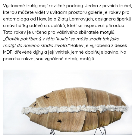
Vystavené truhly mají rozličné podoby: Jedna z prvních truhel,
kterou můžete vidět v uvítacím prostoru galerie je rakev pro
entomologa od Hanuše a Zlaty Lamrových, designéra šperků
a návrhářky oděvů a doplňků, kteří se inspirovali přírodou.
Tato rakev je určena pro vášnivého sběratele motýlů.
„Člověk pohřbený v této ‘kukle’ se může zrodit tak jako
motýl do nového stádia života.“
Rakev je vyrobena z desek
MDF, dřevěné dýhy a její vnitřek jemně doplňuje bavlna. Na
povrchu rakve jsou vypálené detaily motýlů.