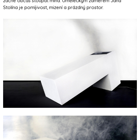
začne občas stoupat mlha. Uměleckým záměrem Jana
Stolína je pomíjivost, mizení a prázdný prostor.