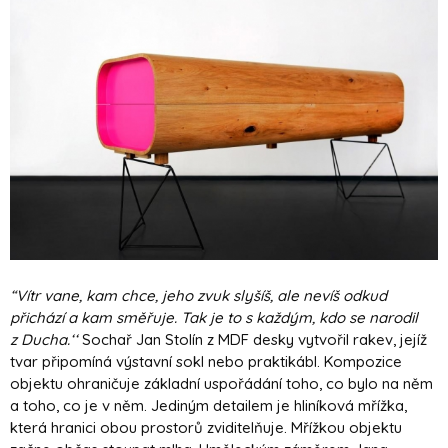
“Vítr vane, kam chce, jeho zvuk slyšíš, ale nevíš odkud
přichází a kam směřuje. Tak je to s každým, kdo se narodil
z Ducha.‘‘
Sochař Jan Stolín z MDF desky vytvořil rakev, jejíž
tvar připomíná výstavní sokl nebo praktikábl. Kompozice
objektu ohraničuje základní uspořádání toho, co bylo na něm
a toho, co je v něm. Jediným detailem je hliníková mřížka,
která hranici obou prostorů zviditelňuje. Mřížkou objektu