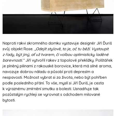
Naproti rakvi skromného domku vystavuje designér Jiří Ďuriš
svůj objekt Rose.
„Odejít stylově, to je, oč tu běží. Vystoupit
z řady, být jiný, ať už tvarem, či volbou optimisticky laděné
barevnosti.‘‘
Jiří vytvořil rakev z topolové překližky. Polštářek
je plněný pilinami z rakouské borovice, která má silné aroma,
navozuje dobrou náladu a působí proti depresím a
nespavosti. Možnost vybrat si za života, nebo být pohřben
podle posledního přání. To vše, myslí si Jiří Ďuriš, je cesta
k výraznému zmírnění smutku a bolesti. Usnadňuje tak
pozůstalým rychleji se vyrovnat s odchodem milované
bytosti.