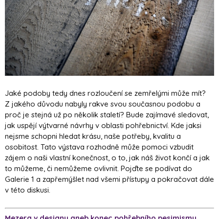
Jaké podoby tedy dnes rozloučení se zemřelými může mít?
Z jakého důvodu nabyly rakve svou současnou podobu a
proč je stejná už po několik staletí? Bude zajímavé sledovat,
jak uspějí výtvarné návrhy v oblasti pohřebnictví. Kde jaksi
nejsme schopni hledat krásu, naše potřeby, kvalitu a
osobitost. Tato výstava rozhodně může pomoci vzbudit
zájem o naši vlastní konečnost, o to, jak náš život končí a jak
to můžeme, či nemůžeme ovlivnit. Pojďte se podívat do
Galerie 1 a zapřemýšlet nad všemi přístupy a pokračovat dále
v této diskusi.
Mezera v designu aneb konec pohřebního pesimismu