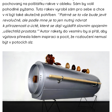
pochovaný na polštářku rakve v obleku. Sám by volil
pohodlné pyžamo. Tuto rakev vyrobil sám pro sebe a chce
v ní být také skutečně pohřben.
‘‘Patrně se to vše bude jevit
revolučně, ale podle mne je to jen nutný návrat
k přirozenosti a úctě, které se dají vyjádřit slovním spojením
‚ušlechtilá prostota.‘”
Autor rakety do vesmíru by si přál, aby
výstava přinesla lidem inspiraci a pocit, že rozloučení nemusí
být v potocích slz.