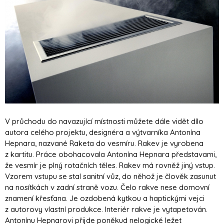
V průchodu do navazující místnosti můžete dále vidět dílo
autora celého projektu, designéra a výtvarníka Antonína
Hepnara, nazvané Raketa do vesmíru. Rakev je vyrobena
z kartitu. Práce obohacovala Antonína Hepnara představami,
že vesmír je plný rotačních těles. Rakev má rovněž jiný vstup.
Vzorem vstupu se stal sanitní vůz, do něhož je člověk zasunut
na nosítkách v zadní straně vozu. Čelo rakve nese domovní
znamení křesťana. Je ozdobená kytkou a haptickými vejci
z autorovy vlastní produkce. Interiér rakve je vytapetován.
Antonínu Hepnarovi přijde poněkud nelogické ležet