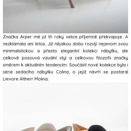
Značka Arper mě již tři roky velice příjemně překvapuje. A
nezklamala ani letos. Již nějakou dobu rozvíjí nejenom svou
minimalistickou a přesto elegantní kolekci nábytku, ale
celkově posouvá vizuální styl a celkovou filozofii značky
směrem k aktuálním tendencím. Součástí nové kolekce byla i
série sedacího nábytku Colina, o jejíž návrh se postaral
Lievore Altherr Molina.