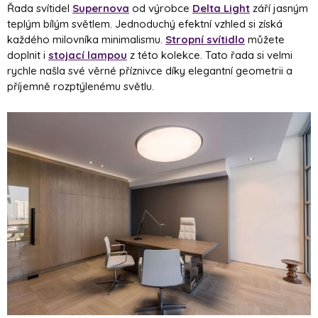
Řada svítidel
Supernova
od výrobce
Delta Light
září jasným
teplým bílým světlem. Jednoduchý efektní vzhled si získá
každého milovníka minimalismu.
Stropní svítidlo
můžete
doplnit i
stojací lampou
z této kolekce. Tato řada si velmi
rychle našla své věrné příznivce díky elegantní geometrii a
příjemně rozptýlenému světlu.