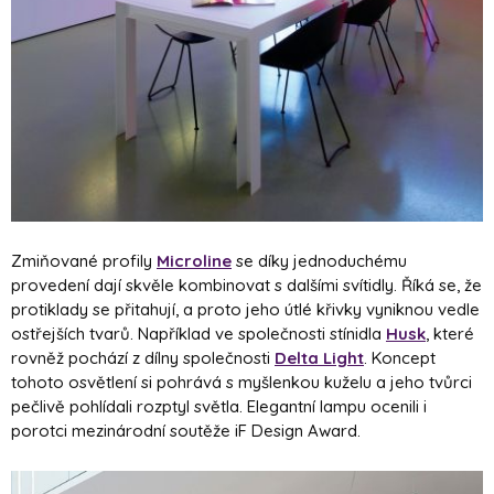
Zmiňované profily
Microline
se díky jednoduchému
provedení dají skvěle kombinovat s dalšími svítidly. Říká se, že
protiklady se přitahují, a proto jeho útlé křivky vyniknou vedle
ostřejších tvarů. Například ve společnosti stínidla
Husk
, které
rovněž pochází z dílny společnosti
Delta Light
. Koncept
tohoto osvětlení si pohrává s myšlenkou kuželu a jeho tvůrci
pečlivě pohlídali rozptyl světla. Elegantní lampu ocenili i
porotci mezinárodní soutěže iF Design Award.