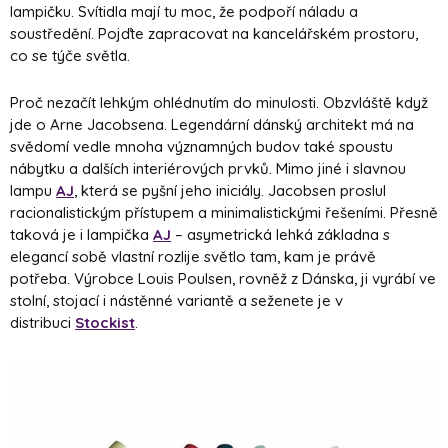
lampičku. Svítidla mají tu moc, že podpoří náladu a
soustředění. Pojďte zapracovat na kancelářském prostoru,
co se týče světla.
Proč nezačít lehkým ohlédnutím do minulosti. Obzvláště když
jde o Arne Jacobsena. Legendární dánský architekt má na
svědomí vedle mnoha významných budov také spoustu
nábytku a dalších interiérových prvků. Mimo jiné i slavnou
lampu
AJ
, která se pyšní jeho iniciály. Jacobsen proslul
racionalistickým přístupem a minimalistickými řešeními. Přesně
taková je i lampička
AJ
– asymetrická lehká základna s
elegancí sobě vlastní rozlije světlo tam, kam je právě
potřeba. Výrobce Louis Poulsen, rovněž z Dánska, ji vyrábí ve
stolní, stojací i nástěnné variantě a seženete je v
distribuci
Stockist
.