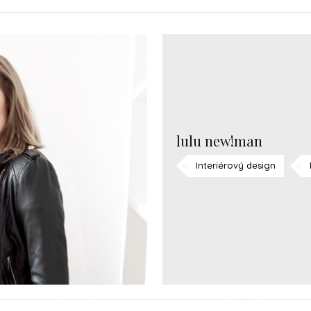
lulu new!man
Interiérový design