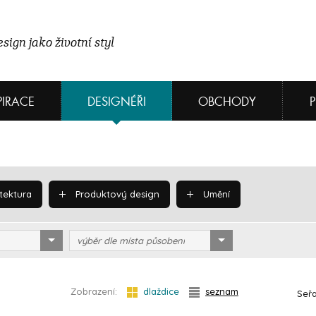
sign jako životní styl
PIRACE
DESIGNÉŘI
OBCHODY
tektura
Produktový design
Umění
výběr dle místa působení
Zobrazení:
dlaždice
seznam
Seřa