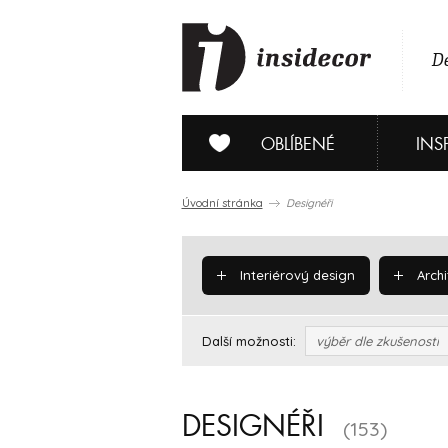
De
OBLÍBENÉ
INS
Úvodní stránka
Designéři
Interiérový design
Archi
Další možnosti:
výběr dle zkušenosti
DESIGNÉŘI
(153)