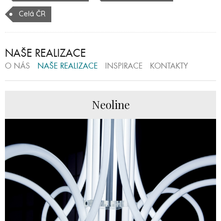
Celá ČR
NAŠE REALIZACE
O NÁS
NAŠE REALIZACE
INSPIRACE
KONTAKTY
Neoline