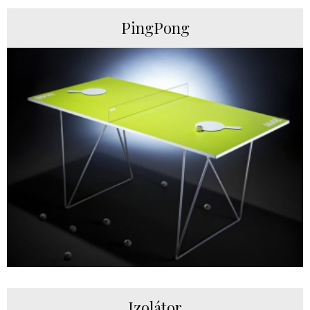
PingPong
Izolátor