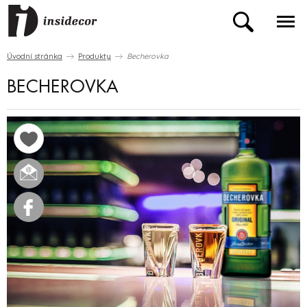
Úvodní stránka
Produkty
Becherovka
BECHEROVKA