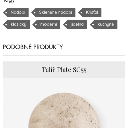
Nádobí
Skleněné nádobí
Křišťál
klasický
moderní
jídelna
kuchyně
PODOBNÉ PRODUKTY
Talíř Plate SC55