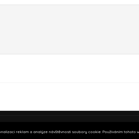
19.
nalizaci reklam a analýze návštěvnosti soubory cookie. Používáním tohoto we