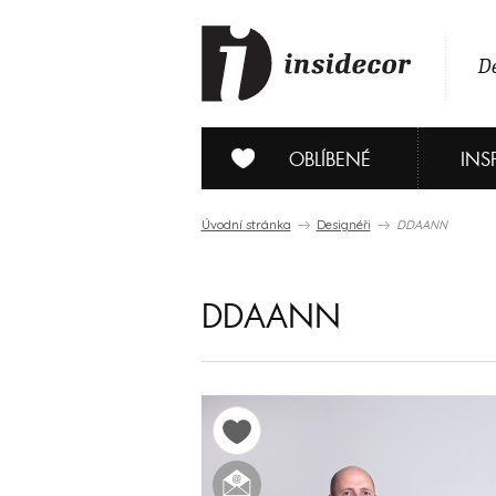
De
OBLÍBENÉ
INS
Úvodní stránka
Designéři
DDAANN
DDAANN