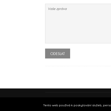
ODESLAT
Podmínky používání
© Insidecor 2013-20
Tento web používá k poskytování služeb, perso