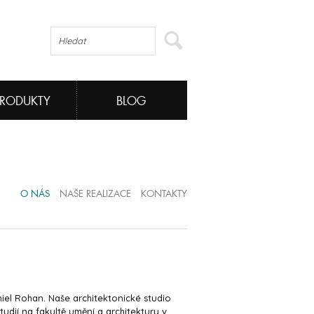
PRODUKTY
BLOG
O NÁS
NAŠE REALIZACE
KONTAKTY
el Rohan. Naše architektonické studio
studií na fakultě umění a architektury v