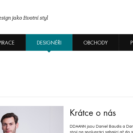
sign jako životní styl
PIRACE
DESIGNÉŘI
OBCHODY
Krátce o nás
DDAANN jsou Daniel Baudis a Dani
stojí na spolupráci sahající až do 