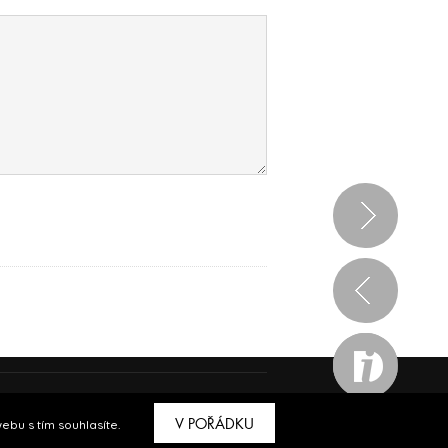
ve spolupráci s
Bioport
a
Breezy
V POŘÁDKU
bu s tím souhlasíte.