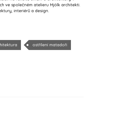
h ve společném atelieru Mjölk architekti.
ktury, interiérů a design.
hitektura
ostřílení matadoři