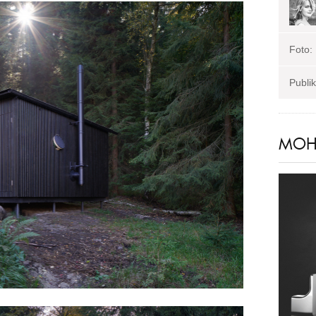
Foto:
Publi
MOHL