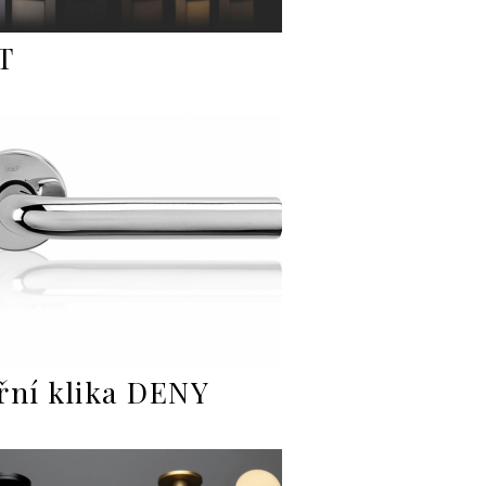
T
řní klika DENY