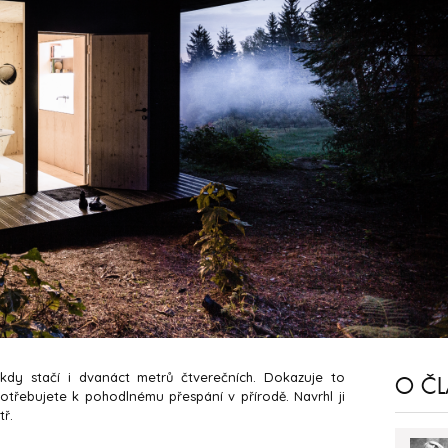
ěkdy stačí i dvanáct metrů čtverečních. Dokazuje to
O Č
otřebujete k pohodlnému přespání v přírodě. Navrhl ji
ř.