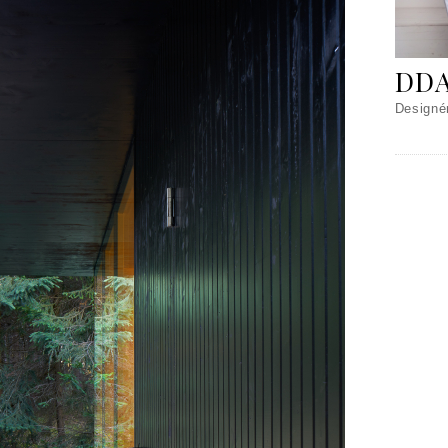
DD
Designé