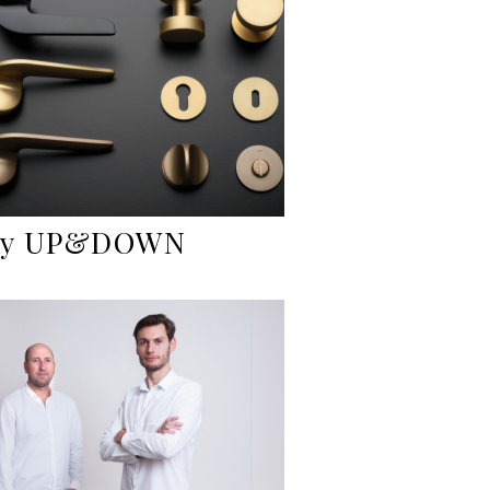
ky UP&DOWN