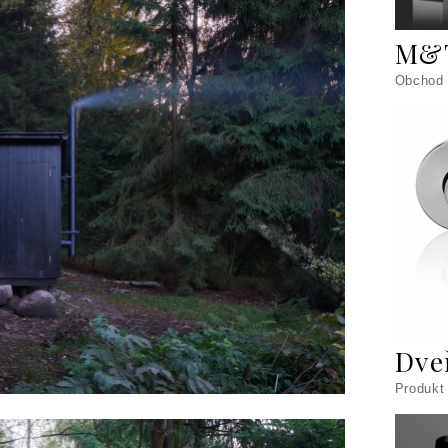
M&
Obchod
Dve
Produkt