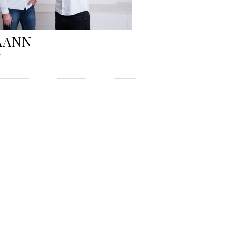
AANN
r