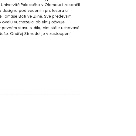
 Univerzitě Palackého v Olomouci zakončil
ho designu pod vedením profesora a
ě Tomáše Bati ve Zlíně. Své především
oválu vycházející objekty oživuje
 pevném stavu si díky nim stále uchovává
uše. Ondřej Strnadel je v zastoupení