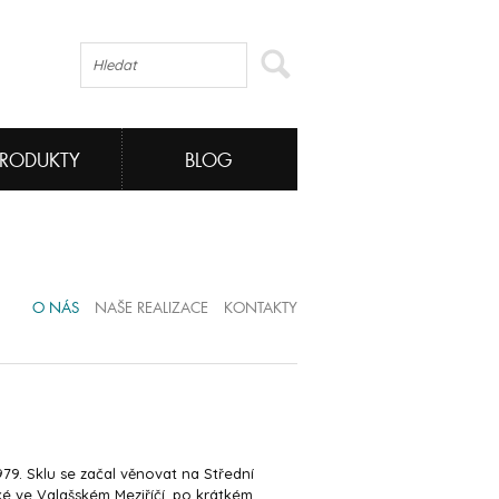
PRODUKTY
BLOG
O NÁS
NAŠE REALIZACE
KONTAKTY
979. Sklu se začal věnovat na Střední
é ve Valašském Meziříčí, po krátkém