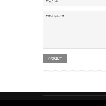
ODESLAT
Podmínky používání
© Insidecor 2013-20