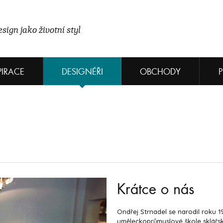
sign jako životní styl
PIRACE
DESIGNÉŘI
OBCHODY
Krátce o nás
Ondřej Strnadel se narodil roku 1
uměleckoprůmyslové škole sklářsk