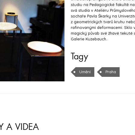
studiu na Pedagogické fakultě na
svá studia v Ateliéru Průmyslové
sochaře Pavla Škarky na Univerzit
z geometrických tvarů kruhu nebo 
rafinovanými deformacemi. Sklo v
magický půvab své žhavé tekuté d
Galerie Kuzebauch.
Tagy
Umění
Praha
Y A VIDEA