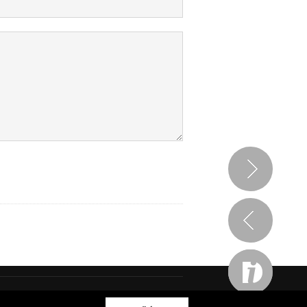
ve spolupráci s
Bioport
a
Breezy