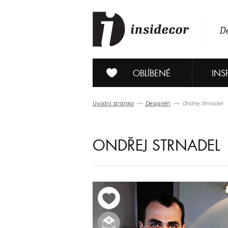
De
OBLÍBENÉ
INS
Úvodní stránka
Designéři
Ondřej Strnadel
ONDŘEJ STRNADEL