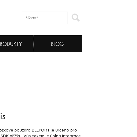
PRODUKTY
BLOG
is
ožkové pouzdro BELPORT je určeno pro
 SDK příčky. Výsledkem je úplná integrace