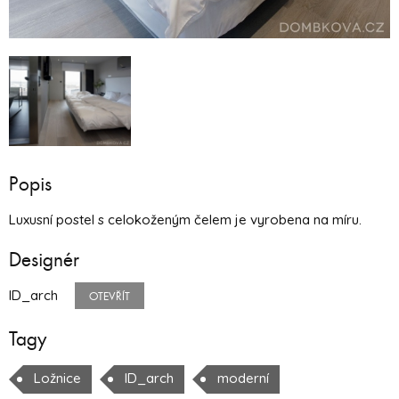
Popis
Luxusní postel s celokoženým čelem je vyrobena na míru.
Designér
ID_arch
OTEVŘÍT
Tagy
Ložnice
ID_arch
moderní