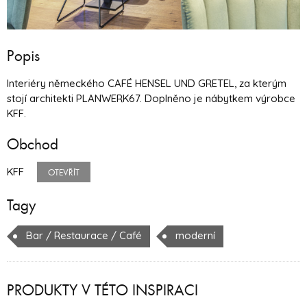
Popis
Interiéry německého CAFÉ HENSEL UND GRETEL, za kterým
stojí architekti PLANWERK67. Doplněno je nábytkem výrobce
KFF.
Obchod
KFF
OTEVŘÍT
Tagy
Bar / Restaurace / Café
moderní
PRODUKTY V TÉTO INSPIRACI