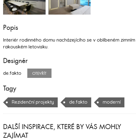
Popis
Interiér rodinného domu nacházejícího se v oblíbeném zimním
rakouském letovisku.
Designér
de.fakto
OTEVŘÍT
Tagy
Rezidenční projekty
de.fakto
moderní
DALŠÍ INSPIRACE, KTERÉ BY VÁS MOHLY
ZAJÍMAT