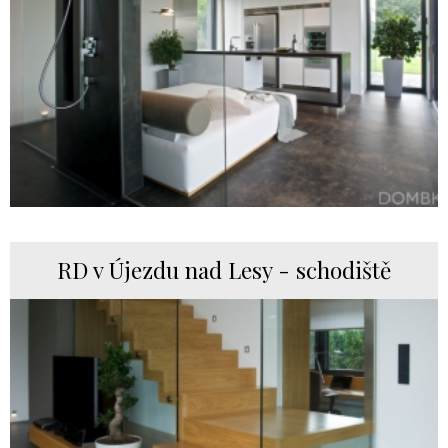
RD v Újezdu nad Lesy - schodiště