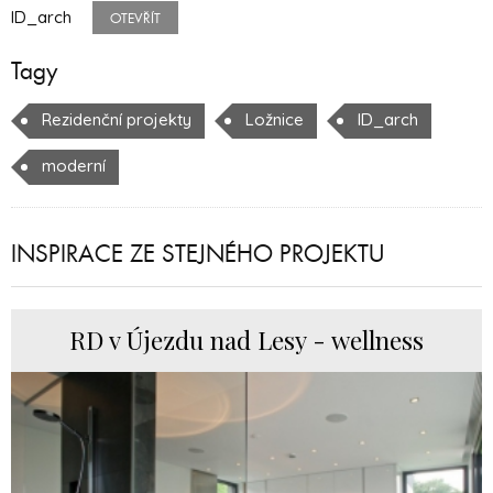
ID_arch
OTEVŘÍT
Tagy
Rezidenční projekty
Ložnice
ID_arch
moderní
INSPIRACE ZE STEJNÉHO PROJEKTU
RD v Újezdu nad Lesy - wellness