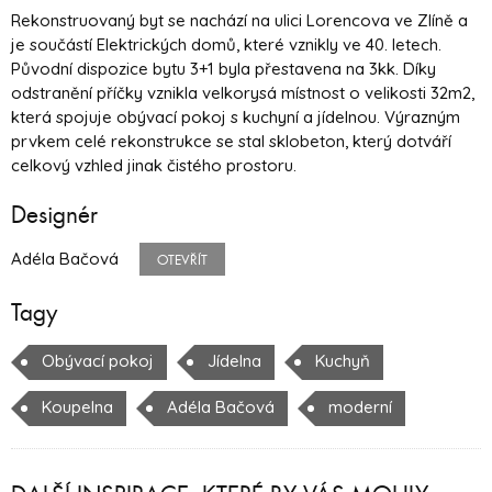
Rekonstruovaný byt se nachází na ulici Lorencova ve Zlíně a
je součástí Elektrických domů, které vznikly ve 40. letech.
Původní dispozice bytu 3+1 byla přestavena na 3kk. Díky
odstranění příčky vznikla velkorysá místnost o velikosti 32m2,
která spojuje obývací pokoj s kuchyní a jídelnou. Výrazným
prvkem celé rekonstrukce se stal sklobeton, který dotváří
celkový vzhled jinak čistého prostoru.
Designér
Adéla Bačová
OTEVŘÍT
Tagy
Obývací pokoj
Jídelna
Kuchyň
Koupelna
Adéla Bačová
moderní