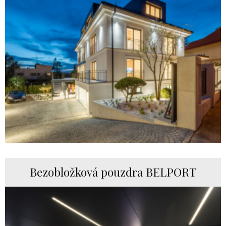
Bezobložková pouzdra BELPORT