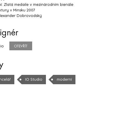
: Zlatá medaile v mezinárodním bienále
ktury v Minsku 2007
Alexander Dobrovodský
ignér
dio
OTEVŘÍT
y
ncelář
IO Studio
moderní