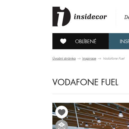
De
OBLÍBENÉ
INS
Úvodní stránka
Inspirace
Vodafone Fuel
VODAFONE FUEL