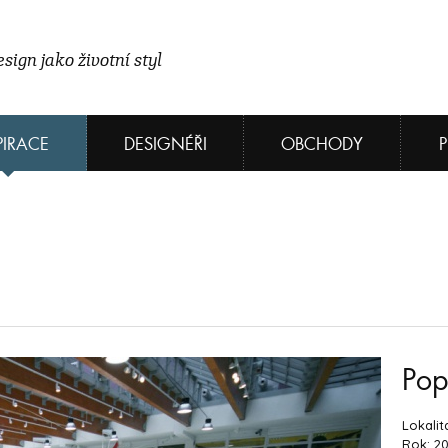
sign jako životní styl
PIRACE
DESIGNÉŘI
OBCHODY
Pop
Lokalit
Rok: 2