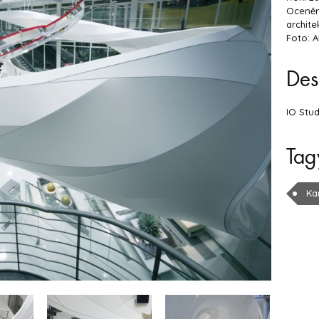
Ocenění
archite
Foto: 
Des
IO Stu
Tag
Ka