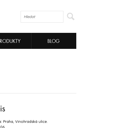
PRODUKTY
BLOG
is
a: Praha, Vinohradská ulice.
006