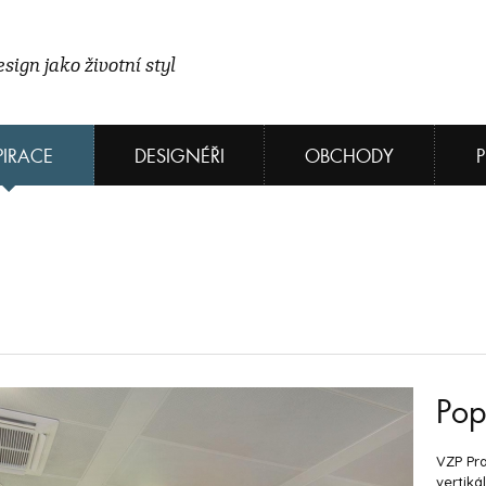
sign jako životní styl
PIRACE
DESIGNÉŘI
OBCHODY
Pop
VZP Pra
vertiká