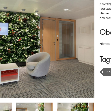
povrchy
realiza
Němec v
pro Váš
Ob
Němec
Tag
Ka