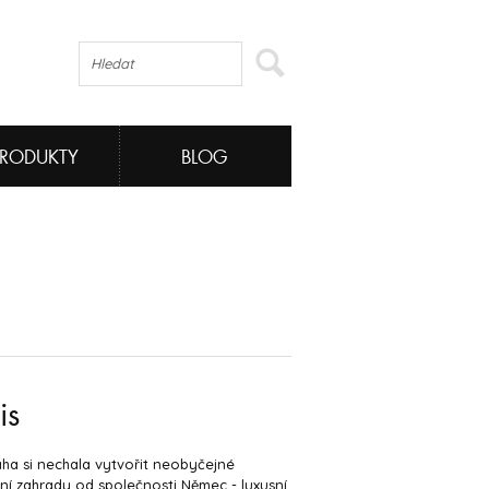
PRODUKTY
BLOG
is
ha si nechala vytvořit neobyčejné
lní zahrady od společnosti Němec - luxusní