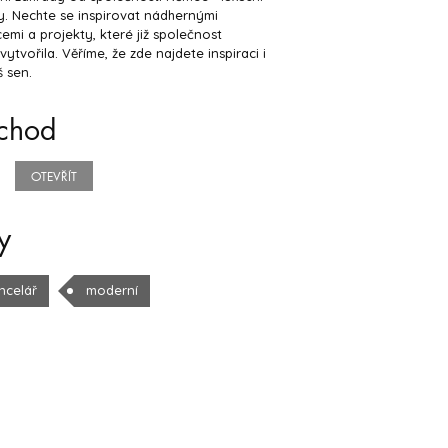
. Nechte se inspirovat nádhernými
cemi a projekty, které již společnost
ytvořila. Věříme, že zde najdete inspiraci i
 sen.
chod
OTEVŘÍT
y
ncelář
moderní