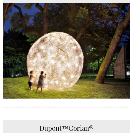
Dupont™Corian®