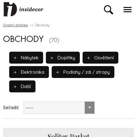
Úvodní stránka
Obchody
OBCHODY
(70)
Nábytek
Doplňky
Osvětlení
Elektronika
Podlahy / zdi / stropy
Další
Seřadit:
-----
Soliter Parket