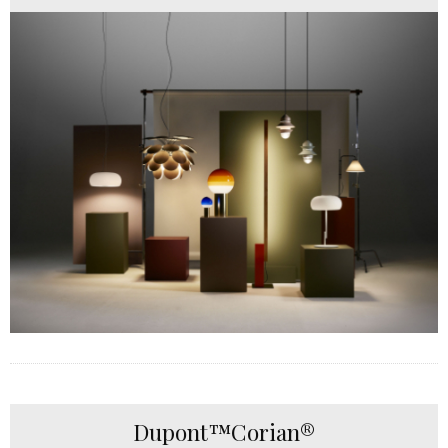
Dupont™Corian®