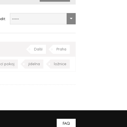
dit:
-----
Další
Praha
cí pokoj
jídelna
ložnice
 pokoj
pracovna
Praha
FAQ