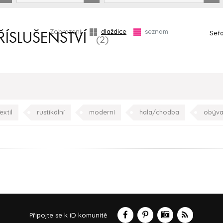
Zobrazení:
dlaždice
seznam
Seřa
ŘÍSLUŠENSTVÍ
(2)
extil
rustikální
moderní
hala/chodba
obýva
dětský
Připojte se k iD komunitě