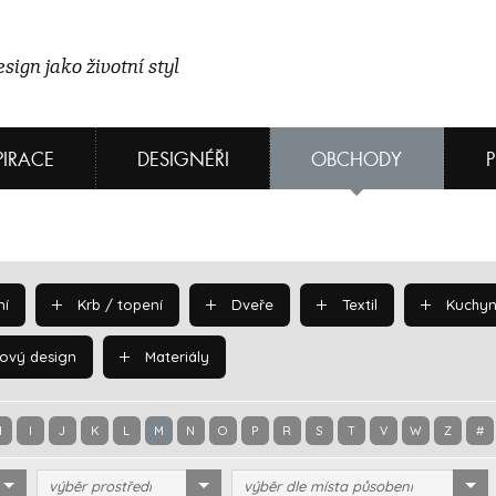
sign jako životní styl
PIRACE
DESIGNÉŘI
OBCHODY
í
Krb / topení
Dveře
Textil
Kuchyn
ový design
Materiály
H
I
J
K
L
M
N
O
P
R
S
T
V
W
Z
#
výběr prostředí
výběr dle místa působení