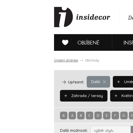
De
OBLÍBENÉ
INS
Úvodní stránka
Obchody
Další
Uměn
Upřesnit:
Zahrada / terasy
Květin
&
A
B
C
D
E
F
G
Další možnosti:
výběr stylu