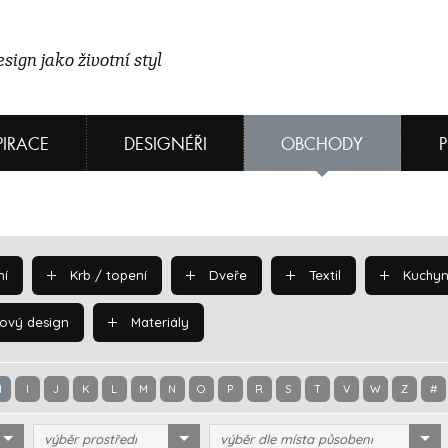
sign jako životní styl
PIRACE
DESIGNÉŘI
OBCHODY
í
Krb / topení
Dveře
Textil
Kuchyn
ový design
Materiály
H
I
J
K
L
M
N
O
P
R
S
T
V
W
Z
#
výběr prostředí
výběr dle místa působení