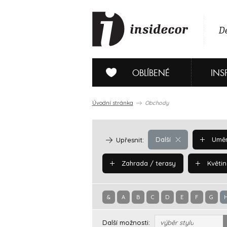
De
OBLÍBENÉ
INS
Úvodní stránka
Obchody
Další
Uměn
Upřesnit:
Zahrada / terasy
Květin
&
A
B
C
D
E
F
G
Další možnosti:
výběr stylu