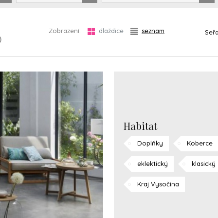
Zobrazení:
dlaždice
seznam
Seřa
)
Habitat
Doplňky
Koberce
eklektický
klasický
Kraj Vysočina