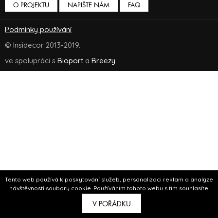
O PROJEKTU
NAPIŠTE NÁM
FAQ
Podmínky používání
© Insidecor 2013-2019.
ve spolupráci s
Bioport
a
Breezy
Tento web používá k poskytování služeb, personalizaci reklam a analýze
návštěvnosti soubory cookie. Používáním tohoto webu s tím souhlasíte.
V POŘÁDKU