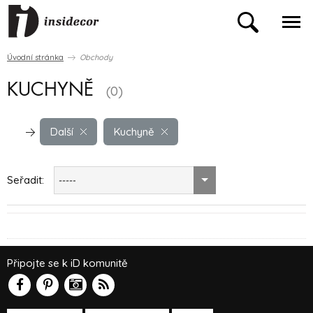
Úvodní stránka
Obchody
KUCHYNĚ
(0)
Další
Kuchyně
Seřadit:
-----
Připojte se k iD komunitě