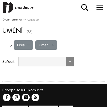
Úvodní stránka
Obchody
UMĚNÍ
(0)
Další
Umění
Seřadit:
-----
Připojte se k iD komunitě