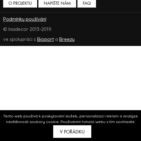
O PROJEKTU
NAPIŠTE NÁM
FAQ
Podmínky používání
© Insidecor 2013-2019.
ve spolupráci s
Bioport
a
Breezy
Tento web používá k poskytování služeb, personalizaci reklam a analýze
návštěvnosti soubory cookie. Používáním tohoto webu s tím souhlasíte.
V POŘÁDKU