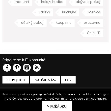
moderní
hala/chodba
obývací pokoj
jídelna
kuchyně
ložnice
dětský pokoj
koupelna
pracovna
Celá ČR
Připojte se k iD komunitě
O PROJEKTU
NAPIŠTE NÁM
FAQ
Podmínky používání
Tento web používá k poskytování služeb, personalizaci reklam a analýze
návštěvnosti soubory cookie. Používáním tohoto webu s tím souhlasíte.
© Insidecor 2013-2019.
V POŘÁDKU
ve spolupráci s
Bioport
a
Breezy